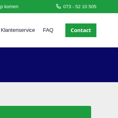
oop komen
073 - 52 10 505
Contact
Klantenservice
FAQ