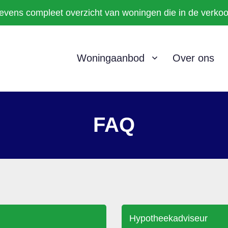
evens compleet overzicht van woningen die in de verk
Woningaanbod
Over ons
FAQ
Hypotheekadviseur